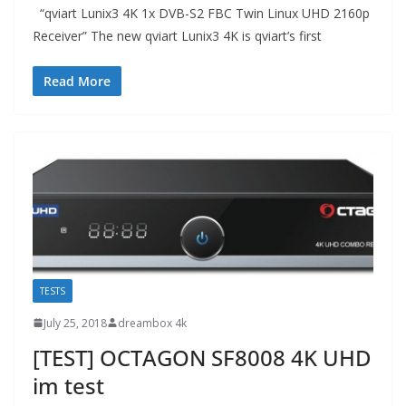
“qviart Lunix3 4K 1x DVB-S2 FBC Twin Linux UHD 2160p
Receiver” The new qviart Lunix3 4K is qviart’s first
Read More
TESTS
July 25, 2018
dreambox 4k
[TEST] OCTAGON SF8008 4K UHD
im test