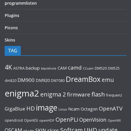
programmlisten
Plugins
Picons
Skins
TAG
4K
camd
backup
CAM
ASTRA
DM520
DM525
blackhole
CCcam
DreamBox
emu
DM900
DM920
dm820
DM7080
enigma2
flash
enigma 2
firmware
frequenz
image
HD
OpenATV
GigaBlue
Ncam
Octagon
Linux
OpenPLi
OpenVision
opendroid
OpenESI
openHDF
OpenVIX
UHD
Softcam
update
OSCAM
SKIN
skins
plugin