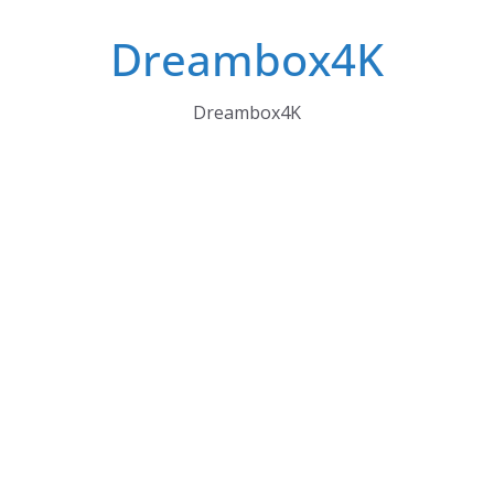
Skip
Dreambox4K
to
content
Dreambox4K