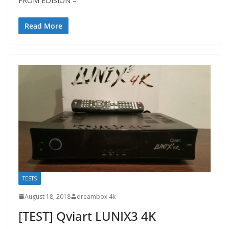
FROM EDISION –
Read More
TESTS
August 18, 2018
dreambox 4k
[TEST] Qviart LUNIX3 4K