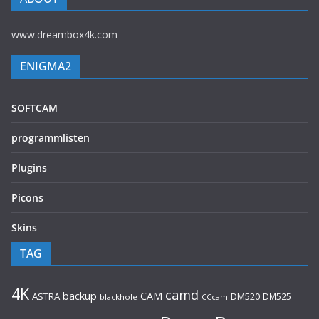
www.dreambox4k.com
ENIGMA2
SOFTCAM
programmlisten
Plugins
Picons
Skins
TAG
4K
camd
backup
CAM
ASTRA
DM520
DM525
blackhole
CCcam