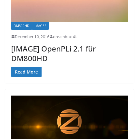
DM800HD
IMAGES
December 10, 2016
dreambox 4k
[IMAGE] OpenPLi 2.1 für
DM800HD
Read More