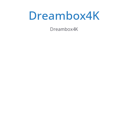
Skip
Dreambox4K
to
content
Dreambox4K