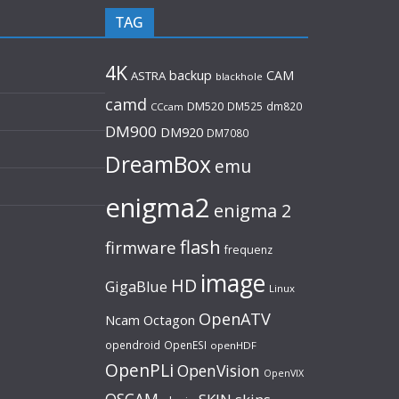
TAG
4K
backup
CAM
ASTRA
blackhole
camd
DM520
DM525
dm820
CCcam
DM900
DM920
DM7080
DreamBox
emu
enigma2
enigma 2
flash
firmware
frequenz
image
HD
GigaBlue
Linux
OpenATV
Ncam
Octagon
opendroid
OpenESI
openHDF
OpenPLi
OpenVision
OpenVIX