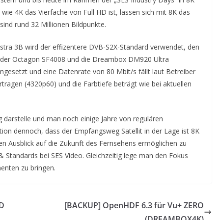
 wie 4K das Vierfache von Full HD ist, lassen sich mit 8K das
sind rund 32 Millionen Bildpunkte.
 Astra 3B wird der effizentere DVB-S2X-Standard verwendet, den
K, der Octagon SF4008 und die Dreambox DM920 Ultra
esetzt und eine Datenrate von 80 Mbit/s fällt laut Betreiber
rtragen (4320p60) und die Farbtiefe beträgt wie bei aktuellen
darstelle und man noch einige Jahre von regulären
tion dennoch, dass der Empfangsweg Satellit in der Lage ist 8K
sen Ausblick auf die Zukunft des Fernsehens ermöglichen zu
Standards bei SES Video. Gleichzeitig lege man den Fokus
enten zu bringen.
HD
[BACKUP] OpenHDF 6.3 für Vu+ ZERO
(DREAMBOX4K)