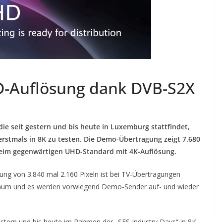
-Auflösung dank DVB-S2X
die seit gestern und bis heute in Luxemburg stattfindet,
erstmals in 8K zu testen. Die Demo-Übertragung zeigt 7.680
e beim gegenwärtigen UHD-Standard mit 4K-Auflösung.
ng von 3.840 mal 2.160 Pixeln ist bei TV-Übertragungen
kaum und es werden vorwiegend Demo-Sender auf- und wieder
gestern und bis heute im Rahmen der „SES Industry Days“ in 8K