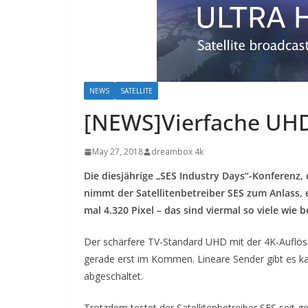
NEWS
SATELLITE
[NEWS]Vierfache UHD
May 27, 2018
dreambox 4k
Die diesjährige „SES Industry Days“-Konferenz, 
nimmt der Satellitenbetreiber SES zum Anlass, 
mal 4.320 Pixel – das sind viermal so viele wi
Der schärfere TV-Standard UHD mit der 4K-Auflösu
gerade erst im Kommen. Lineare Sender gibt es 
abgeschaltet.
Trotzdem testet der Satellitenbetreiber SES seit 