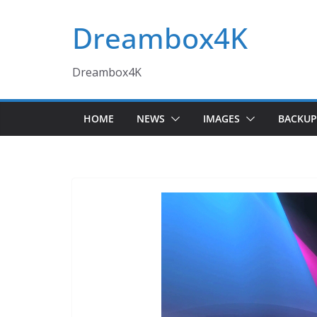
Skip
Dreambox4K
to
content
Dreambox4K
HOME
NEWS
IMAGES
BACKUP