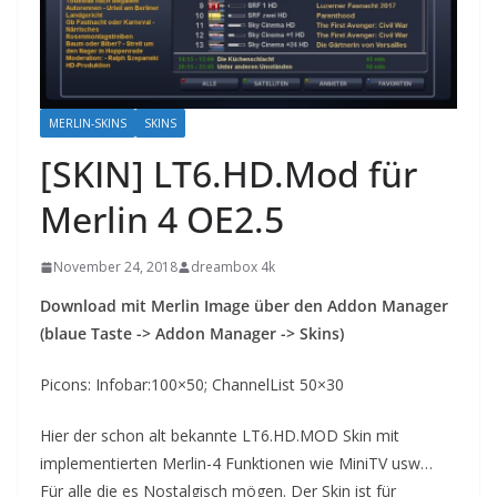
MERLIN-SKINS
SKINS
[SKIN] LT6.HD.Mod für
Merlin 4 OE2.5
November 24, 2018
dreambox 4k
Download mit Merlin Image über den Addon Manager
(blaue Taste -> Addon Manager -> Skins)
Picons: Infobar:100×50; ChannelList 50×30
Hier der schon alt bekannte LT6.HD.MOD Skin mit
implementierten Merlin-4 Funktionen wie MiniTV usw…
Für alle die es Nostalgisch mögen. Der Skin ist für