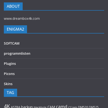
ABOUT
www.dreambox4k.com
ENIGMA2
SOFTCAM
programmlisten
Plugins
Picons
Skins
TAG
4K
camd
backup
CAM
ASTRA
DM520
DM525
blackhole
CCcam