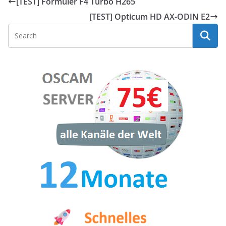
[TEST] Formuler F4 Turbo H265
[TEST] Opticum HD AX-ODIN E2