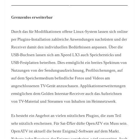
Grenzenlos erweiterbar
Durch das für Modifikationen offene Linux-System lassen sich online
per Plugins-Installation zahlreiche Anwendungen nachrüsten und der
Receiver damit den individuellen Bedürfnissen anpassen. Über die
USB-Buchsen lassen sich am Xpeed LX3 auch Speichersticks und
USB-Festplatten betreiben. Dies ermöglicht ein breites Spektrum von
Nutzungen von der Sendungsaufzeichnung, Profilsicherungen, auf
auf dem Speichermedium befindliche Fotos und Videos am
angeschlossenen TV-Gerät anzuschauen. Applikationserweiterungen
ermöglichen dem Golden Interstar-Receiver auch das Aufzeichnen
von TV-Material und Streamen von Inhalten im Heimnetzwerk.
Es besteht ein Angebot an vielen nützlichen Plugins, die zum Teil
sehr nützlich erscheinen. Für Sat-DXer düfte OpenATV ein Muss sein.
OpenATV ist aktuell die beste Enigma2-Software auf dem Markt.
Nahezu jeder Receiver, der Enigma verarbeitet, wird unterstützt. Auch