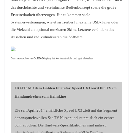
das durchdachte und vereinfachte Bedienkonzept sowie die große
Erweiterbarkeit überzeugen. Hinzu kommen viele
Systemerweiterungen, wie etwa Treiber für externe USB-Tuner oder
die Vielzahl an optional nutzbaren Skins. Letztere verändern das
Aussehen und individualisieren die Software.
Das monochrome OLED-Display ist kontrastreich und gut ablesbar
FAZIT: Mit dem Golden Interstar Xpeed LX3 wird Ihr TV im
Handumdrehen zum Heimkino
Die seit April 2014 erhältliche Xpeed LX3 zielt auf das Segment
der anspruchsvollen Sat-TV-Nutzer und ist preislich ein echtes
Schnäppchen. Die Hardware-Spezifikationen sind nahezu
identisch mit der bsiherigen Referenz der VU+ Duo² im