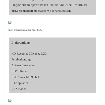
Plugins auf die spezifisschen und individuellen Bedürfnisse
maßgeschneidert zu erweitern oder anzupassen.
Die Fernbedienung des Xpeed LX3
Lieferumfang :
HD-Receiver GI Xpeed LX3
Fernbedienung
2xAAA Battereien
HDMI Kabel
S-ATA Anschlußkabel
F-Loopkabel
LAN Kabel