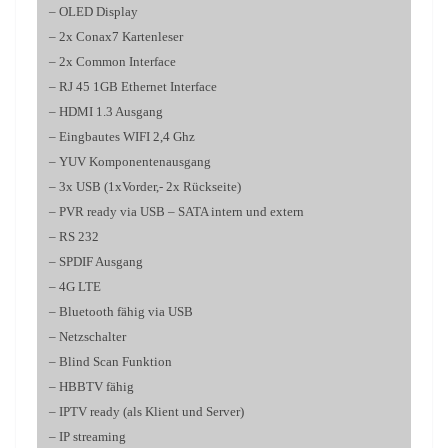
– OLED Display
– 2x Conax7 Kartenleser
– 2x Common Interface
– RJ 45 1GB Ethernet Interface
– HDMI 1.3 Ausgang
– Eingbautes WIFI 2,4 Ghz
– YUV Komponentenausgang
– 3x USB (1xVorder,- 2x Rückseite)
– PVR ready via USB – SATA intern und extern
– RS 232
– SPDIF Ausgang
– 4G LTE
– Bluetooth fähig via USB
– Netzschalter
– Blind Scan Funktion
– HBBTV fähig
– IPTV ready (als Klient und Server)
– IP streaming