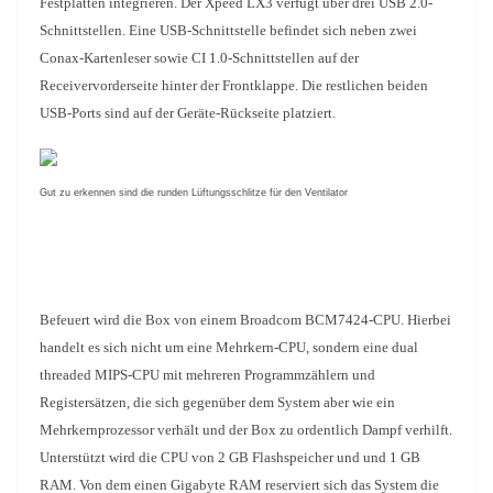
Festplatten integrieren. Der Xpeed LX3 verfügt über drei USB 2.0-
Schnittstellen. Eine USB-Schnittstelle befindet sich neben zwei
Conax-Kartenleser sowie CI 1.0-Schnittstellen auf der
Receivervorderseite hinter der Frontklappe. Die restlichen beiden
USB-Ports sind auf der Geräte-Rückseite platziert.
Gut zu erkennen sind die runden Lüftungsschlitze für den Ventilator
Befeuert wird die Box von einem Broadcom BCM7424-CPU. Hierbei
handelt es sich nicht um eine Mehrkern-CPU, sondern eine dual
threaded MIPS-CPU mit mehreren Programmzählern und
Registersätzen, die sich gegenüber dem System aber wie ein
Mehrkernprozessor verhält und der Box zu ordentlich Dampf verhilft.
Unterstützt wird die CPU von 2 GB Flashspeicher und und 1 GB
RAM. Von dem einen Gigabyte RAM reserviert sich das System die