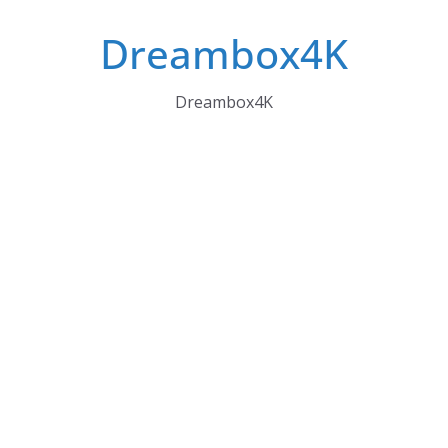
Skip
Dreambox4K
to
content
Dreambox4K