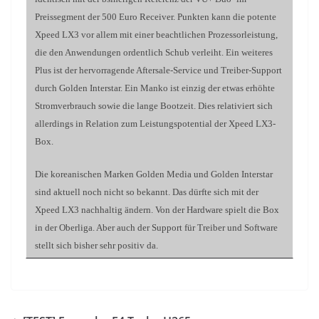
Preissegment der 500 Euro Receiver. Punkten kann die potente
Xpeed LX3 vor allem mit einer beachtlichen Prozessorleistung,
die den Anwendungen ordentlich Schub verleiht. Ein weiteres
Plus ist der hervorragende Aftersale-Service und Treiber-Support
durch Golden Interstar. Ein Manko ist einzig der etwas erhöhte
Stromverbrauch sowie die lange Bootzeit. Dies relativiert sich
allerdings in Relation zum Leistungspotential der Xpeed LX3-
Box.
Die koreanischen Marken Golden Media und Golden Interstar
sind aktuell noch nicht so bekannt. Das dürfte sich mit der
Xpeed LX3 nachhaltig ändern. Von der Hardware spielt die Box
in der Oberliga. Aber auch der Support für Treiber und Software
stellt sich bisher sehr positiv da.