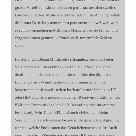
großer Vorteil von Linux ist dessen performantes aber stabiles
Laufzeitverhalten. Abstürze sind eher selten. Die Anhängerschaft
des Linux Betriebssystem wächst permanent und weltweit wird
es schon von mehreren Millionen Menschen sowie Firmen und
Organisationen genutzt – oftmals auch, um einfach Geld zu
sparen.
Hersteller wie Dream Multimedia (Dreambox Receiver) oder
VU+ haben der Entwicklung von Linux auf Sat-Receivern
deutliche Impulse verliehen, da sie weit über den digitalen
Empfang von TV- und Radio-Sendern hinausgehen. Sie
beherrschen mittlerweile neben hochauflösende Inhalte in HD
oder HD+ auch alle anderen modernen Receiver-Funktionen wie
PVR und Timeshift (egal ob USB-Recording oder integrierter
Festplatte), Twin Tuner, EPG und noch vieles mehr. Beim
Vergleich der verschiedenen Geräte sollte genau darauf geachtet
werden, welche Funktionen das Gerät beherrschen sollte. Auch
verschlüsselte TV-Sender wie Sky oder HD+ lassen sich dank