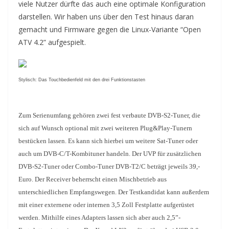
viele Nutzer dürfte das auch eine optimale Konfiguration
darstellen. Wir haben uns über den Test hinaus daran
gemacht und Firmware gegen die Linux-Variante “Open
ATV 4.2” aufgespielt.
Stylisch: Das Touchbedienfeld mit den drei Funktionstasten
Zum Serienumfang gehören zwei fest verbaute DVB-S2-Tuner, die
sich auf Wunsch optional mit zwei weiteren Plug&Play-Tunern
bestücken lassen. Es kann sich hierbei um weitere Sat-Tuner oder
auch um DVB-C/T-Kombituner handeln. Der UVP für zusätzlichen
DVB-S2-Tuner oder Combo-Tuner DVB-T2/C beträgt jeweils 39,-
Euro. Der Receiver beherrscht einen Mischbetrieb aus
unterschiedlichen Empfangswegen. Der Testkandidat kann außerdem
mit einer externene oder internen 3,5 Zoll Festplatte aufgerüstet
werden. Mithilfe eines Adapters lassen sich aber auch 2,5”-