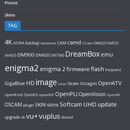
Picons
Skins
TAG
4K
camd
backup
CAM
ASTRA
DM520
DM525
blackhole
CCcam
DreamBox
emu
DM900
DM920
dm820
DM7080
enigma2
flash
enigma 2
firmware
frequenz
image
HD
OpenATV
GigaBlue
Ncam
Octagon
Linux
OpenPLi
OpenVision
opendroid
OpenESI
openHDF
OpenVIX
UHD
Softcam
update
OSCAM
SKIN
skins
plugin
vu+
vuplus
upgrade
Xtrend
vti