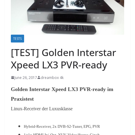
TESTS
[TEST] Golden Interstar
Xpeed LX3 PVR-ready
June 26, 2017
dreambox 4k
Golden Interstar Xpeed LX3 PVR-ready im
Praxistest
Linux-Receiver der Luxusklasse
Hybrid-Receiver, 2x DVB-S2-Tuner, EPG, PVR
1+1x HDMI-In/-Out, YUV, Video/Stereo-Cinch,