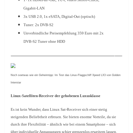
Gigabit-LAN
3x USB 2.0, 1x eSATA, Digital-Out (optisch)
Tuner: 2x DVB-S2
Unverbindliche Preisempfehlung 359 Euro mit 2x
DVB-S2 Tuner ohne HDD
Noch soetwas wie ein Geheimtipp: Im Test das Linux-Flaggschiff Xpeed LX3 von Golden
Interstar
Linux-Satelliten-Receiver der gehobenen Luxusklasse
Es ist kein Wunder, dass Linux Sat-Receiver sich einer stetig
steigenden Beliebtheit erfreuen. Sie bieten enorme Vorteile, da sie
durch ihre Flexibilität – ähnlich wie bei einem Smartphone – sich
über individuelle Anpassungen schier grenzenlos erweitern lassen.