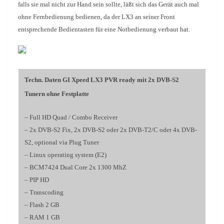
falls sie mal nicht zur Hand sein sollte, läßt sich das Gerät auch mal
ohne Fernbedienung bedienen, da der LX3 an seiner Front
entsprechende Bedientasten für eine Notbedienung verbaut hat.
Techn. Daten GI Xpeed LX3 PVR ready mit 2x DVB-S2
Tunern ohne Festplatte
– Full HD Quad / Combo Receiver
– 2x DVB-S2 Fix, 2x DVB-S2 oder 2x DVB-T2/C oder 4x DVB-
S2, optional via Plug Tuner
– Linux operating system (E2)
– BCM7424 Dual Core 2x 1300 MhZ
– PIP HD
– Transcoding
– Flash 2 GB
– RAM 1 GB