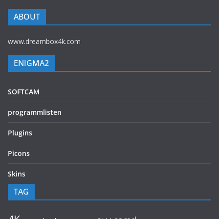
ABOUT
www.dreambox4k.com
ENIGMA2
SOFTCAM
programmlisten
Plugins
Picons
Skins
TAG