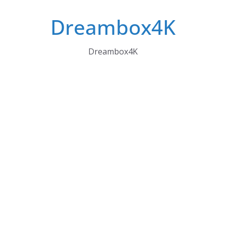
Skip
Dreambox4K
to
content
Dreambox4K