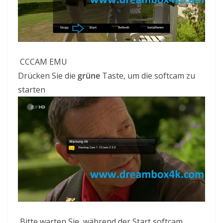
CCCAM EMU
Drücken Sie die
grüne
Taste, um die
softcam
zu
starten
Bitte warten Sie, während der Start
softcam