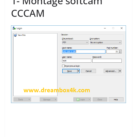
1-
Montage
softcam
CC
CAM