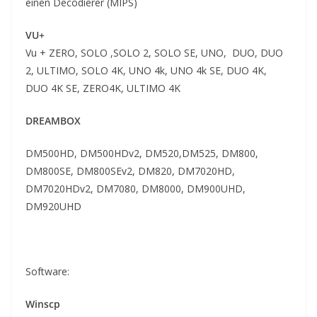
einen Decodierer (MIPS)
VU+
Vu + ZERO,
SOLO ,
SOLO 2,
SOLO SE,
UNO,
DUO,
DUO
2,
ULTIMO, SOLO 4K, UNO 4k, UNO 4k SE, DUO 4K,
DUO 4K SE, ZERO4K, ULTIMO 4K
DREAMBOX
DM500HD, DM500HDv2, DM520,DM525, DM800,
DM800SE, DM800SEv2, DM820, DM7020HD,
DM7020HDv2, DM7080, DM8000, DM900UHD,
DM920UHD
Software:
Winscp