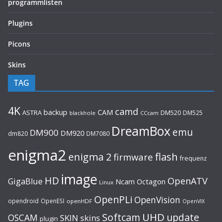
programmlisten
Plugins
Picons
Skins
TAG
4K
camd
backup
CAM
ASTRA
DM520
DM525
blackhole
CCcam
DreamBox
emu
DM900
DM920
dm820
DM7080
enigma2
flash
enigma 2
firmware
frequenz
image
HD
OpenATV
GigaBlue
Ncam
Octagon
Linux
OpenPLi
OpenVision
opendroid
OpenESI
openHDF
OpenVIX
UHD
Softcam
update
OSCAM
SKIN
skins
plugin