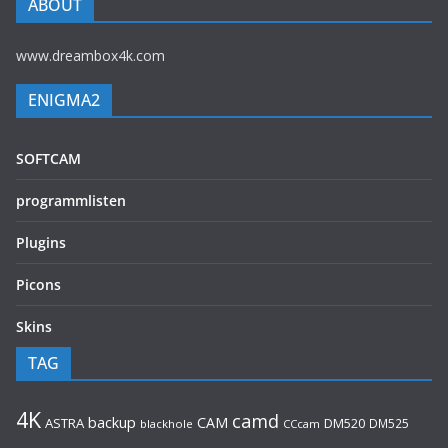
ABOUT
www.dreambox4k.com
ENIGMA2
SOFTCAM
programmlisten
Plugins
Picons
Skins
TAG
4K
camd
backup
CAM
ASTRA
DM520
DM525
blackhole
CCcam