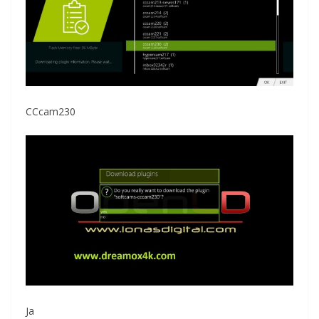
CCcam230
Ja