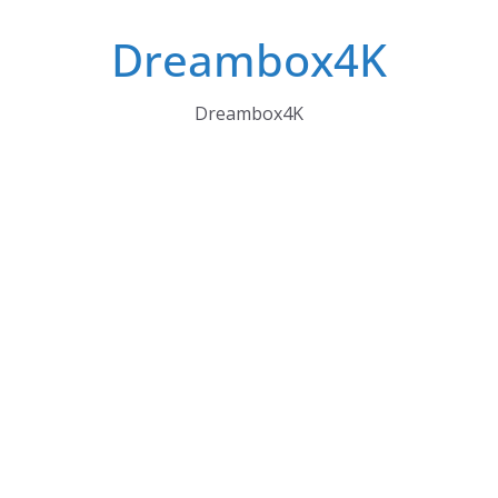
Skip
Dreambox4K
to
content
Dreambox4K