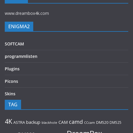
www.dreambox4k.com
ENIGMA2
SOFTCAM
programmlisten
Plugins
Picons
Skins
TAG
4K
camd
backup
CAM
ASTRA
DM520
DM525
blackhole
CCcam