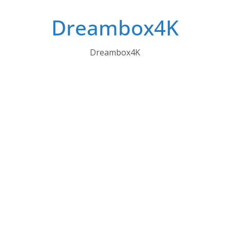
Skip
Dreambox4K
to
content
Dreambox4K