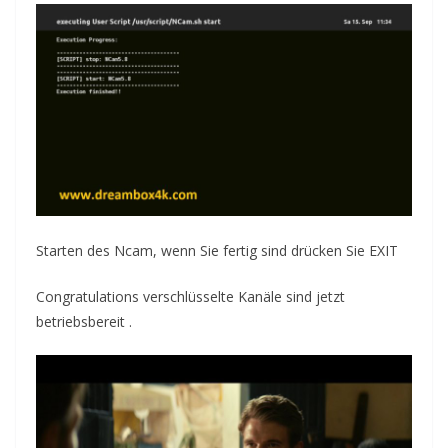
Starten des Ncam,
wenn Sie fertig sind
drücken Sie EXIT
Congratulations
verschlüsselte Kanäle
sind jetzt
betriebsbereit .