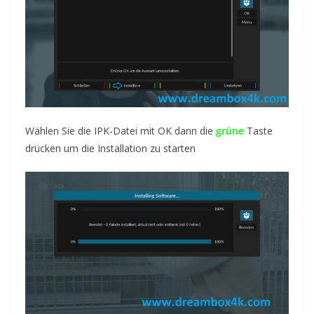
Wählen Sie die
IPK
-Datei mit
OK dann die
grüne
Taste
drücken um die Installation zu
starten