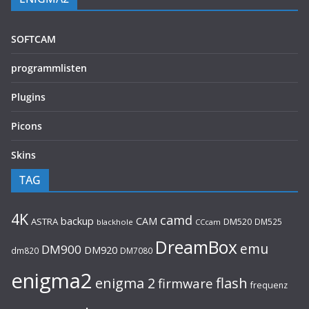
SOFTCAM
programmlisten
Plugins
Picons
Skins
TAG
4K
camd
backup
CAM
ASTRA
DM520
DM525
blackhole
CCcam
DreamBox
emu
DM900
DM920
dm820
DM7080
enigma2
flash
enigma 2
firmware
frequenz