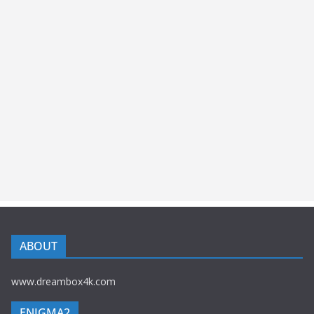
ABOUT
www.dreambox4k.com
ENIGMA2