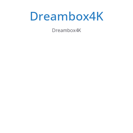
Skip
Dreambox4K
to
content
Dreambox4K