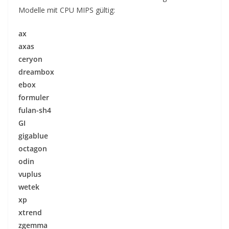
Modelle mit CPU MIPS gültig:
ax
axas
ceryon
dreambox
ebox
formuler
fulan-sh4
GI
gigablue
octagon
odin
vuplus
wetek
xp
xtrend
zgemma