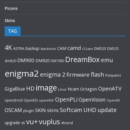
Picons
Skins
TAG
4K
camd
backup
CAM
ASTRA
DM520
DM525
blackhole
CCcam
DreamBox
emu
DM900
DM920
dm820
DM7080
enigma2
flash
enigma 2
firmware
frequenz
image
HD
OpenATV
GigaBlue
Ncam
Octagon
Linux
OpenPLi
OpenVision
opendroid
OpenESI
openHDF
OpenVIX
UHD
Softcam
update
OSCAM
SKIN
skins
plugin
vu+
vuplus
upgrade
Xtrend
vti