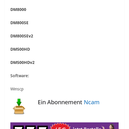
DM8000
DM800SE
DM800SEv2
DM500HD
DM500HDv2
Software:
Winscp
Ein Abonnement
Ncam