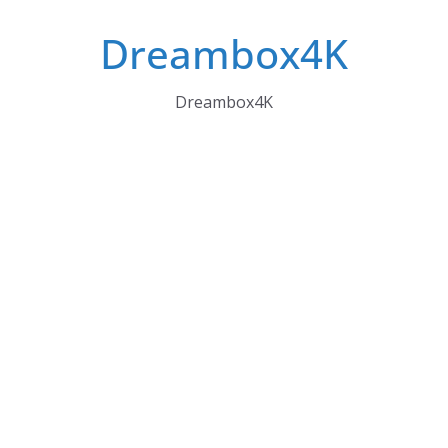
Skip
Dreambox4K
to
content
Dreambox4K