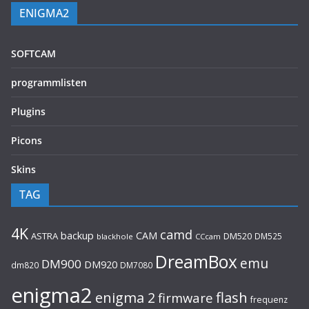
ENIGMA2
SOFTCAM
programmlisten
Plugins
Picons
Skins
TAG
4K
camd
backup
CAM
ASTRA
DM520
DM525
blackhole
CCcam
DreamBox
emu
DM900
DM920
dm820
DM7080
enigma2
flash
enigma 2
firmware
frequenz