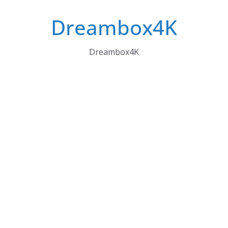
Skip
Dreambox4K
to
content
Dreambox4K