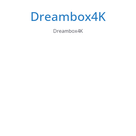
Skip
Dreambox4K
to
content
Dreambox4K