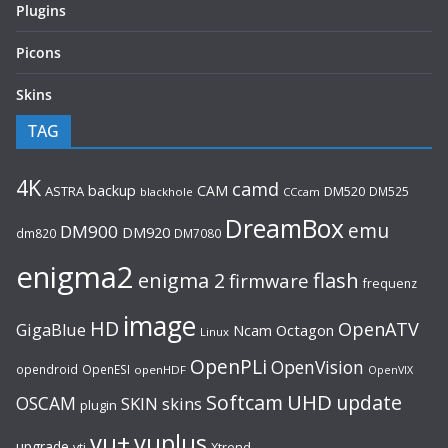
Plugins
Picons
Skins
TAG
4K
camd
backup
CAM
ASTRA
DM520
DM525
blackhole
CCcam
DreamBox
emu
DM900
DM920
dm820
DM7080
enigma2
flash
enigma 2
firmware
frequenz
image
HD
OpenATV
GigaBlue
Ncam
Octagon
Linux
OpenPLi
OpenVision
opendroid
OpenESI
openHDF
OpenVIX
UHD
Softcam
update
OSCAM
SKIN
skins
plugin
vu+
vuplus
upgrade
Xtrend
vti