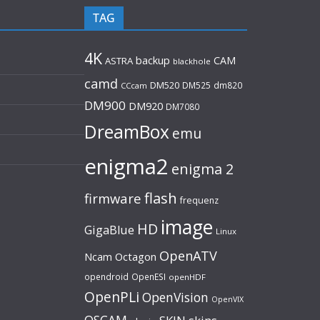
TAG
4K
backup
CAM
ASTRA
blackhole
camd
DM520
DM525
dm820
CCcam
DM900
DM920
DM7080
DreamBox
emu
enigma2
enigma 2
flash
firmware
frequenz
image
HD
GigaBlue
Linux
OpenATV
Ncam
Octagon
opendroid
OpenESI
openHDF
OpenPLi
OpenVision
OpenVIX