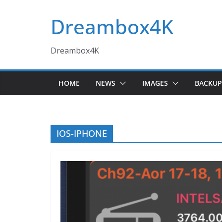
Skip
Dreambox4K
to
content
Dreambox4K
HOME
NEWS
IMAGES
BACKUP
IOS-IPHONE