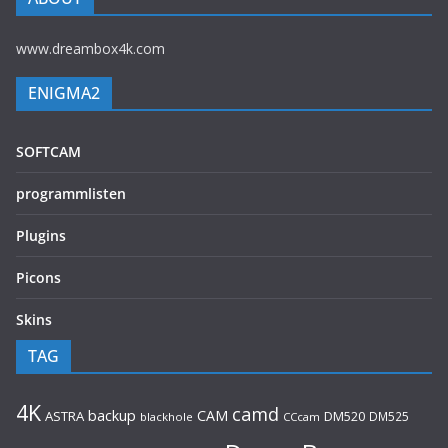
www.dreambox4k.com
ENIGMA2
SOFTCAM
programmlisten
Plugins
Picons
Skins
TAG
4K
camd
backup
CAM
ASTRA
DM520
DM525
blackhole
CCcam