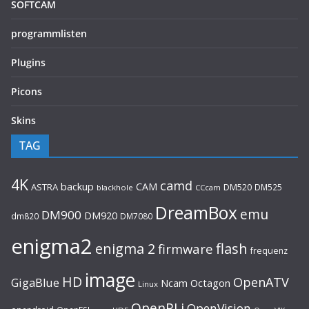
SOFTCAM
programmlisten
Plugins
Picons
Skins
TAG
4K
camd
backup
CAM
ASTRA
DM520
DM525
blackhole
CCcam
DreamBox
emu
DM900
DM920
dm820
DM7080
enigma2
flash
enigma 2
firmware
frequenz
image
HD
OpenATV
GigaBlue
Ncam
Octagon
Linux
OpenPLi
OpenVision