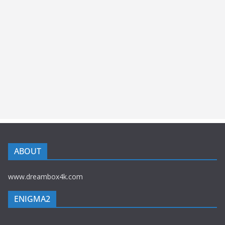
ABOUT
www.dreambox4k.com
ENIGMA2