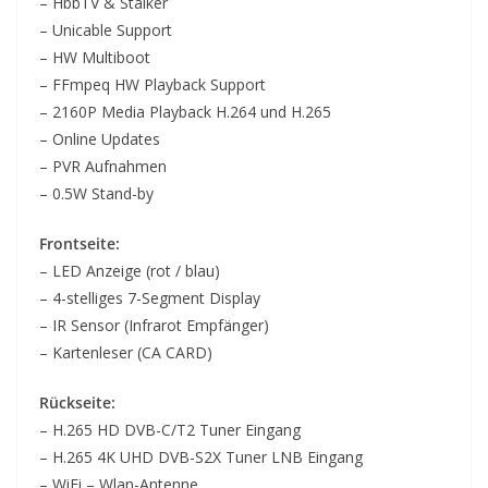
– HbbTV & Stalker
– Unicable Support
– HW Multiboot
– FFmpeq HW Playback Support
– 2160P Media Playback H.264 und H.265
– Online Updates
– PVR Aufnahmen
– 0.5W Stand-by
Frontseite:
– LED Anzeige (rot / blau)
– 4-stelliges 7-Segment Display
– IR Sensor (Infrarot Empfänger)
– Kartenleser (CA CARD)
Rückseite:
– H.265 HD DVB-C/T2 Tuner Eingang
– H.265 4K UHD DVB-S2X Tuner LNB Eingang
– WiFi – Wlan-Antenne