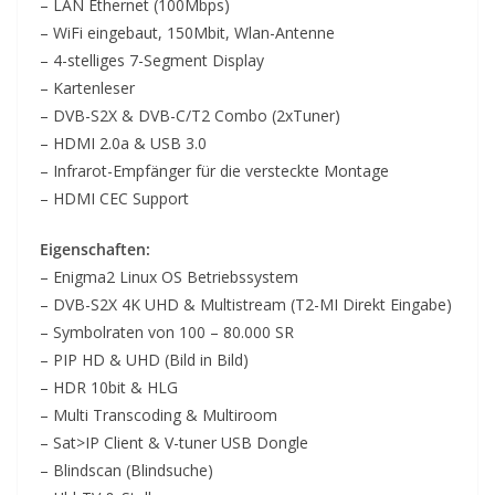
– LAN Ethernet (100Mbps)
– WiFi eingebaut, 150Mbit, Wlan-Antenne
– 4-stelliges 7-Segment Display
– Kartenleser
– DVB-S2X & DVB-C/T2 Combo (2xTuner)
– HDMI 2.0a & USB 3.0
– Infrarot-Empfänger für die versteckte Montage
– HDMI CEC Support
Eigenschaften:
– Enigma2 Linux OS Betriebssystem
– DVB-S2X 4K UHD & Multistream (T2-MI Direkt Eingabe)
– Symbolraten von 100 – 80.000 SR
– PIP HD & UHD (Bild in Bild)
– HDR 10bit & HLG
– Multi Transcoding & Multiroom
– Sat>IP Client & V-tuner USB Dongle
– Blindscan (Blindsuche)