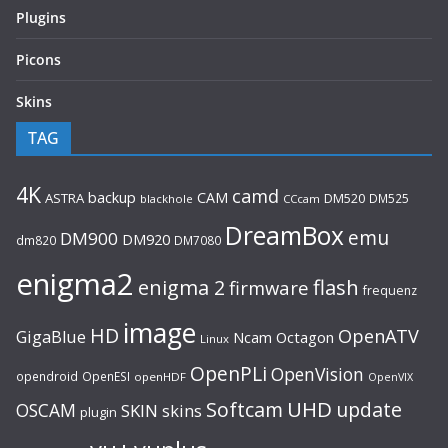
Plugins
Picons
Skins
TAG
4K
camd
backup
CAM
ASTRA
DM520
DM525
blackhole
CCcam
DreamBox
emu
DM900
DM920
dm820
DM7080
enigma2
flash
enigma 2
firmware
frequenz
image
HD
OpenATV
GigaBlue
Ncam
Octagon
Linux
OpenPLi
OpenVision
opendroid
OpenESI
openHDF
OpenVIX
UHD
Softcam
update
OSCAM
SKIN
skins
plugin