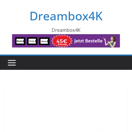
Skip
Dreambox4K
to
content
Dreambox4K