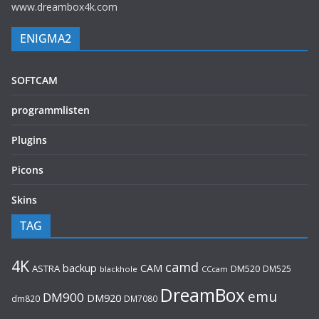
www.dreambox4k.com
ENIGMA2
SOFTCAM
programmlisten
Plugins
Picons
Skins
TAG
4K
camd
backup
CAM
ASTRA
DM520
DM525
blackhole
CCcam
DreamBox
emu
DM900
DM920
dm820
DM7080