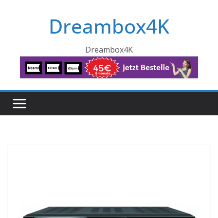
Skip
Dreambox4K
to
content
Dreambox4K