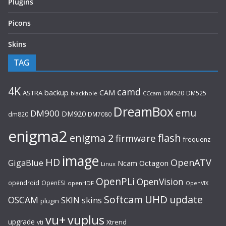
Plugins
Picons
Skins
TAG
4K
camd
backup
CAM
ASTRA
DM520
DM525
blackhole
CCcam
DreamBox
emu
DM900
DM920
dm820
DM7080
enigma2
flash
enigma 2
firmware
frequenz
image
HD
OpenATV
GigaBlue
Ncam
Octagon
Linux
OpenPLi
OpenVision
opendroid
OpenESI
openHDF
OpenVIX
UHD
Softcam
update
OSCAM
SKIN
skins
plugin
vu+
vuplus
upgrade
Xtrend
vti